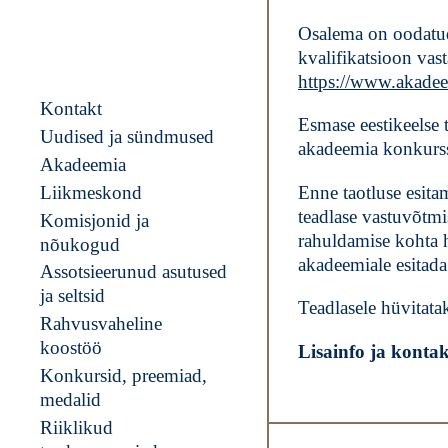
Osalema on oodatud 
kvalifikatsioon vas
https://www.akadee
Kontakt
Esmase eestikeelse 
Uudised ja sündmused
akadeemia konkurs
Akadeemia
Liikmeskond
Enne taotluse esita
teadlase vastuvõtmi
Komisjonid ja
rahuldamise kohta hi
nõukogud
akadeemiale esitada
Assotsieerunud asutused
ja seltsid
Teadlasele hüvitata
Rahvusvaheline
koostöö
Lisainfo ja kontak
Konkursid, preemiad,
medalid
Riiklikud