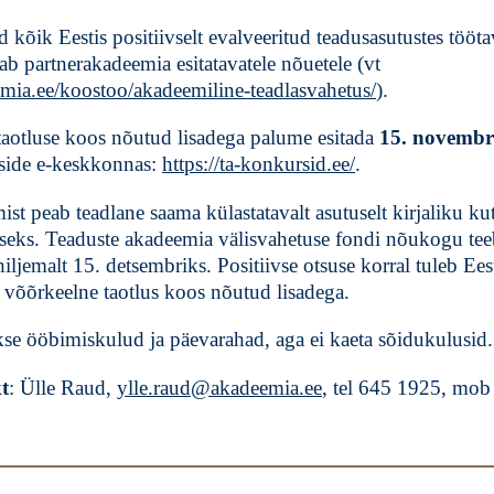
kõik Eestis positiivselt evalveeritud teadusasutustes tööta
tab partnerakadeemia esitatavatele nõuetele (vt
mia.ee/koostoo/akadeemiline-teadlasvahetus/
).
taotluse koos nõutud lisadega palume esitada
15. novembr
side e-keskkonnas:
https://ta-konkursid.ee/
.
mist peab teadlane saama külastatavalt asutuselt kirjaliku k
seks. Teaduste akadeemia välisvahetuse fondi nõukogu teeb
ljemalt 15. detsembriks. Positiivse otsuse korral tuleb Ees
 võõrkeelne taotlus koos nõutud lisadega.
kse ööbimiskulud ja päevarahad, aga ei kaeta sõidukulusid.
t
: Ülle Raud,
ylle.raud@akadeemia.ee
, tel 645 1925, mob