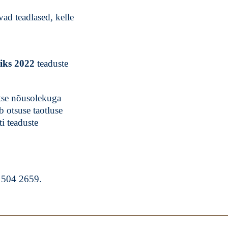
vad teadlased, kelle
iks 2022
teaduste
utse nõusolekuga
 otsuse taotluse
ti teaduste
 504 2659.