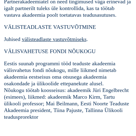
Partnerakadeemiatel on need tingimused väga erinevad ja
igalt partnerilt tuleks üle kontrollida, kas ta töötab
vastava akadeemia poolt toetatavas teadusasutuses.
VÄLISTEADLASTE VASTUVÕTMINE
Juhised
välisteadlaste vastuvõtmiseks
.
VÄLISVAHETUSE FONDI NÕUKOGU
Eestis suunab programmi tööd teaduste akadeemia
välisvahetus fondi nõukogu, mille liikmed nimetab
akadeemia eestseisus oma otsusega akadeemia
osakondade ja ülikoolide ettepanekute alusel.
Nõukogu töötab koosseisus: akadeemik Jüri Engelbrecht
(esimees), liikmed: akadeemik Marco Kirm, Tartu
ülikooli professor; Mai Beilmann, Eesti Noorte Teaduste
Akadeemia president, Tiina Pajuste, Tallinna Ülikooli
teadusprorektor