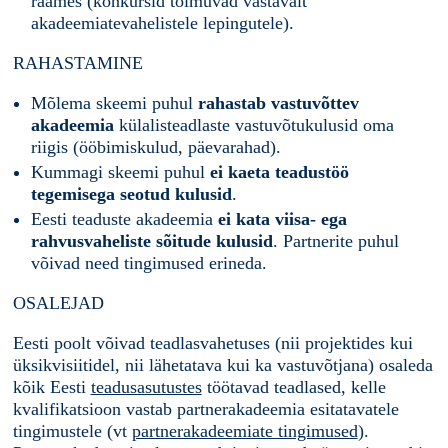
raames (konkursid toimuvad vastavalt
akadeemiatevahelistele lepingutele).
RAHASTAMINE
Mõlema skeemi puhul
rahastab vastuvõttev
akadeemia
külalisteadlaste vastuvõtukulusid oma
riigis (ööbimiskulud, päevarahad).
Kummagi skeemi puhul
ei kaeta teadustöö
tegemisega seotud kulusid
.
Eesti teaduste akadeemia
ei kata viisa- ega
rahvusvaheliste sõitude kulusid
. Partnerite puhul
võivad need tingimused erineda.
OSALEJAD
Eesti poolt võivad teadlasvahetuses (nii projektides kui
üksikvisiitidel, nii lähetatava kui ka vastuvõtjana) osaleda
kõik Eesti
teadusasutustes
töötavad teadlased, kelle
kvalifikatsioon vastab partnerakadeemia esitatavatele
tingimustele (vt
partnerakadeemiate tingimused
).