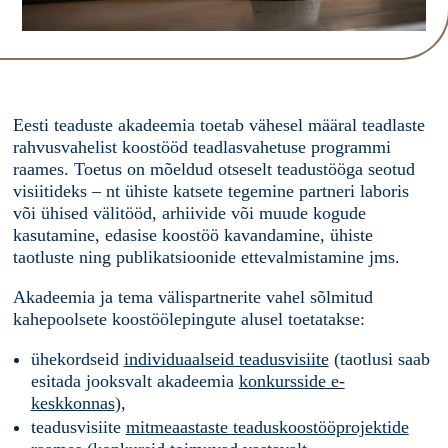
Eesti teaduste akadeemia toetab vähesel määral teadlaste
rahvusvahelist koostööd teadlasvahetuse programmi
raames. Toetus on mõeldud otseselt teadustööga seotud
visiitideks – nt ühiste katsete tegemine partneri laboris
või ühised välitööd, arhiivide või muude kogude
kasutamine, edasise koostöö kavandamine, ühiste
taotluste ning publikatsioonide ettevalmistamine jms.
Akadeemia ja tema välispartnerite vahel sõlmitud
kahepoolsete koostöölepingute alusel toetatakse:
ühekordseid
individuaalseid teadusvisiite
(taotlusi saab
esitada jooksvalt akadeemia
konkursside e-
keskkonnas
),
teadusvisiite
mitmeaastaste teaduskoostööprojektide