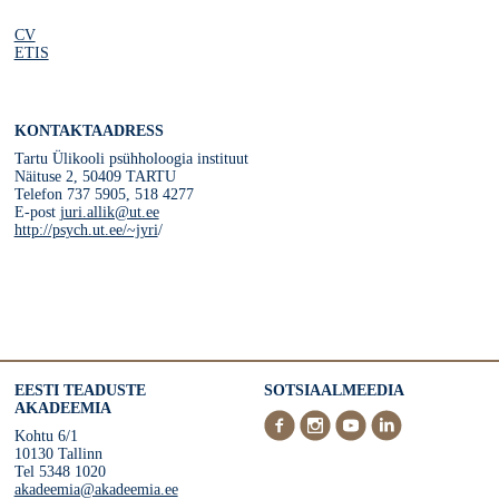
CV
ETIS
KONTAKTAADRESS
Tartu Ülikooli psühholoogia instituut
Näituse 2, 50409 TARTU
Telefon 737 5905, 518 4277
E-post
juri.allik@ut.ee
http://psych.ut.ee/~jyri
/
EESTI TEADUSTE
SOTSIAALMEEDIA
AKADEEMIA
Kohtu 6/1
10130 Tallinn
Tel 5348 1020
akadeemia@akadeemia.ee