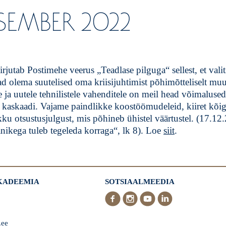
TSEMBER 2022
jutab Postimehe veerus „Teadlase pilguga“ sellest, et vali
ad olema suutelised oma kriisijuhtimist põhimõtteliselt m
e ja uutele tehnilistele vahenditele on meil head võimaluse
 kaskaadi. Vajame paindlikke koostöömudeleid, kiiret kõigi
kku otsustusjulgust, mis põhineb ühistel väärtustel. (17.12
nikega tuleb tegeleda korraga“, lk 8). Loe
siit
.
AKADEEMIA
SOTSIAALMEEDIA
.ee