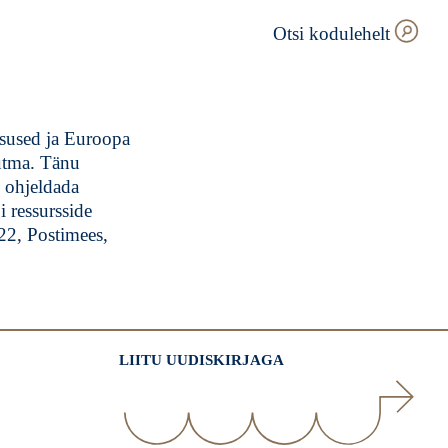
Otsi kodulehelt
tsused ja Euroopa
uutma. Tänu
d ohjeldada
 ressursside
.22, Postimees,
LIITU UUDISKIRJAGA