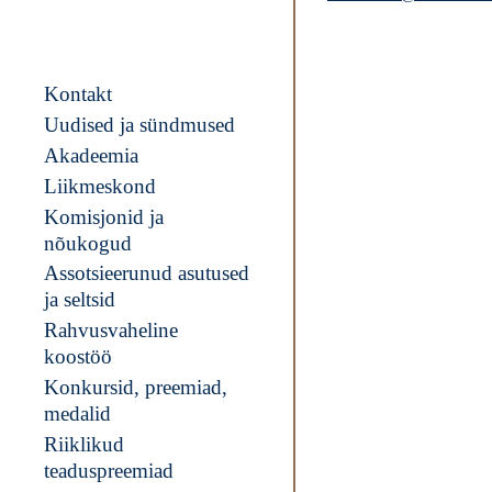
Kontakt
Uudised ja sündmused
Akadeemia
Liikmeskond
Komisjonid ja
nõukogud
Assotsieerunud asutused
ja seltsid
Rahvusvaheline
koostöö
Konkursid, preemiad,
medalid
Riiklikud
teaduspreemiad