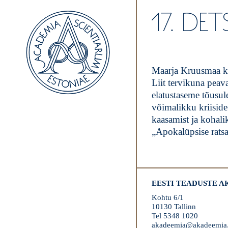
17. DE
Maarja Kruusmaa kir
Liit tervikuna peav
elatustaseme tõusul
võimalikku kriiside
kaasamist ja kohali
„Apokalüpsise ratsa
EESTI TEADUSTE 
Kohtu 6/1
10130 Tallinn
Tel 5348 1020
akadeemia@akadeemia