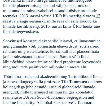
Ulatusliku linnastumisega kaasnevad mitmesugused
linnade planeerimisega seotud väljakutsed, mis on
muutunud ka rahvusvahelisel tasandil tõsiste arutelude
teemaks. 2015. aastal võtsid ÜRO liikmesriigid vastu
17
säästva arengu eesmärki
, mille seas on esile toodud ka
linnade kestlik areng. 2016. aastal kiitis ÜRO heaks
uue
linnade tegevuskava
.
Soovitused koostanud eksperdid leiavad, et linnastumine
arengumaades võib põhjustada ebavõrdsust, sotsiaalseid
rahutusi ning isetekkeliste, korralikult läbi planeerimata
ja üle rahvastatud asulate kasvu. Samas võib linna
läbimõeldud planeerimine sellised probleeme leevendada
ning mõjutada positiivselt miljonite inimeste elu.
Töörühmas osalenud akadeemik ning Tartu ülikooli linna-
ja rahvastikugeograafia professor
Tiit Tammaru
on koos
kolleegidega juba aastaid uurinud globaalseid linnade
arenguid, mille tulemused on muu hulgas koondatud
raamatusse „Urban Socio-Economic Segregation and
Income Inequality: A Global Perspective“. Tammaru