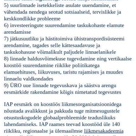
5) suurlinnade isetekkeliste asulate uuendamine, et
vähendada nendega seotud sotsiaalseid, tervislikke ja
keskkondlikke probleeme
6) investeeringute suurendamine taskukohaste elamute
arendamisse
7) jätkusuutliku ja hästitoimiva ühistranspordisüsteemi
arendamine, tagades selle kättesaadavuse ja
taskukohasuse võimalikult paljudele linnaelanikele
8) linnade haldusvõimekuse tugevdamine ning vertikaalse
koostöö suurendamine riiklike poliitikatega
elamuehituses, liikuvuses, taristu rajamises ja muudes
linnaelu valdkondades
9) ÜRO uue linnade tegevuskava ja säästva arengu
eesmärkide rakendamine kõigis nimetatud tegevustes
IAP eesmärk on koostöös liikmesorganisatsioonidega
nõustada avalikkust ja pakkuda tuge mitmesugustele
otsustuskogudele globaalprobleemide teaduslikuks
lahendamiseks. IAP raames teevad koostööd üle 140
riikliku, regionaalse ja ülemaailmse
liikmesakadeemia