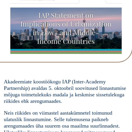
Akadeemiate koostöökogu IAP (Inter-Academy
Partnership) avaldas 5. oktoobril soovitused linnastumise
mõjuga toimetulekuks madala ja keskmise sissetulekuga
riikides ehk arengumaades.
Neis riikides on viimastel aastakümnetel toimunud
ulatuslik linnastumine. Selle tulemusena paikneb
arengumaades üha suurem osa maailma suurlinnadest.