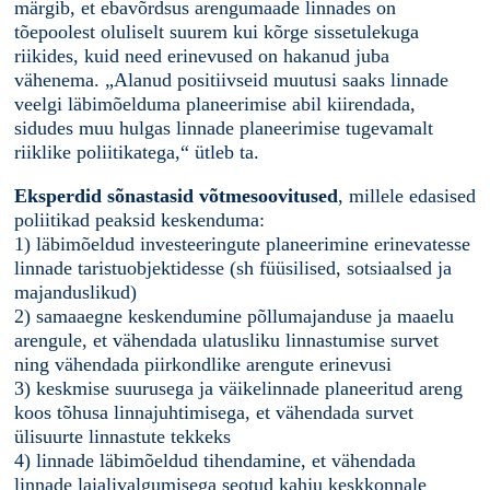
märgib, et ebavõrdsus arengumaade linnades on
tõepoolest oluliselt suurem kui kõrge sissetulekuga
riikides, kuid need erinevused on hakanud juba
vähenema. „Alanud positiivseid muutusi saaks linnade
veelgi läbimõelduma planeerimise abil kiirendada,
sidudes muu hulgas linnade planeerimise tugevamalt
riiklike poliitikatega,“ ütleb ta.
Eksperdid sõnastasid võtmesoovitused
, millele edasised
poliitikad peaksid keskenduma:
1) läbimõeldud investeeringute planeerimine erinevatesse
linnade taristuobjektidesse (sh füüsilised, sotsiaalsed ja
majanduslikud)
2) samaaegne keskendumine põllumajanduse ja maaelu
arengule, et vähendada ulatusliku linnastumise survet
ning vähendada piirkondlike arengute erinevusi
3) keskmise suurusega ja väikelinnade planeeritud areng
koos tõhusa linnajuhtimisega, et vähendada survet
ülisuurte linnastute tekkeks
4) linnade läbimõeldud tihendamine, et vähendada
linnade laialivalgumisega seotud kahju keskkonnale