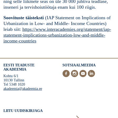
ning selle liikmete seas on üle 30 000 juhtiva teadlase,
inseneri ja tervishoiutöötaja enam kui 100 riigis.
Soovituste täisteksti
(IAP Statement on Implications of
Urbanization in Low- and Middle- Income Countries)
leiab siit:
https://www.interacademies.org/statement/iap-
statement-implications-urbanization-low-and-middle-
income-countries
EESTI TEADUSTE
SOTSIAALMEEDIA
AKADEEMIA
Kohtu 6/1
10130 Tallinn
Tel 5348 1020
akadeemia@akadeemia.ee
LIITU UUDISKIRJAGA