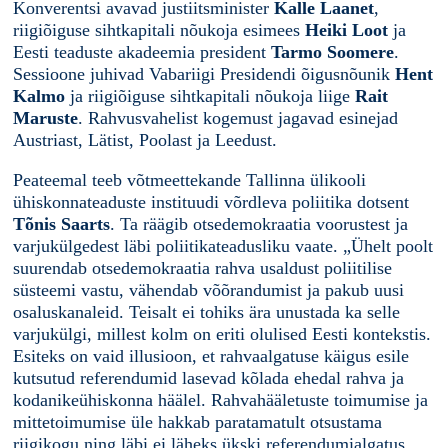
Konverentsi avavad justiitsminister
Kalle Laanet
,
riigiõiguse sihtkapitali nõukoja esimees
Heiki Loot
ja
Eesti teaduste akadeemia president
Tarmo Soomere
.
Sessioone juhivad Vabariigi Presidendi õigusnõunik
Hent
Kalmo
ja riigiõiguse sihtkapitali nõukoja liige
Rait
Maruste
. Rahvusvahelist kogemust jagavad esinejad
Austriast, Lätist, Poolast ja Leedust.
Peateemal teeb võtmeettekande Tallinna ülikooli
ühiskonnateaduste instituudi võrdleva poliitika dotsent
Tõnis Saarts
. Ta räägib otsedemokraatia voorustest ja
varjukülgedest läbi poliitikateadusliku vaate. „Ühelt poolt
suurendab otsedemokraatia rahva usaldust poliitilise
süsteemi vastu, vähendab võõrandumist ja pakub uusi
osaluskanaleid. Teisalt ei tohiks ära unustada ka selle
varjukülgi, millest kolm on eriti olulised Eesti kontekstis.
Esiteks on vaid illusioon, et rahvaalgatuse käigus esile
kutsutud referendumid lasevad kõlada ehedal rahva ja
kodanikeühiskonna häälel. Rahvahääletuste toimumise ja
mittetoimumise üle hakkab paratamatult otsustama
riigikogu ning läbi ei läheks ükski referendumialgatus,