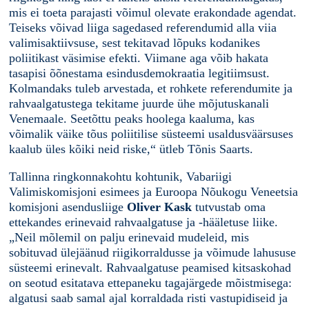
mis ei toeta parajasti võimul olevate erakondade agendat.
Teiseks võivad liiga sagedased referendumid alla viia
valimisaktiivsuse, sest tekitavad lõpuks kodanikes
poliitikast väsimise efekti. Viimane aga võib hakata
tasapisi õõnestama esindusdemokraatia legitiimsust.
Kolmandaks tuleb arvestada, et rohkete referendumite ja
rahvaalgatustega tekitame juurde ühe mõjutuskanali
Venemaale. Seetõttu peaks hoolega kaaluma, kas
võimalik väike tõus poliitilise süsteemi usaldusväärsuses
kaalub üles kõiki neid riske,“ ütleb Tõnis Saarts.
Tallinna ringkonnakohtu kohtunik, Vabariigi
Valimiskomisjoni esimees ja Euroopa Nõukogu Veneetsia
komisjoni asendusliige
Oliver Kask
tutvustab oma
ettekandes erinevaid rahvaalgatuse ja -hääletuse liike.
„Neil mõlemil on palju erinevaid mudeleid, mis
sobituvad ülejäänud riigikorraldusse ja võimude lahususe
süsteemi erinevalt. Rahvaalgatuse peamised kitsaskohad
on seotud esitatava ettepaneku tagajärgede mõistmisega:
algatusi saab samal ajal korraldada risti vastupidiseid ja