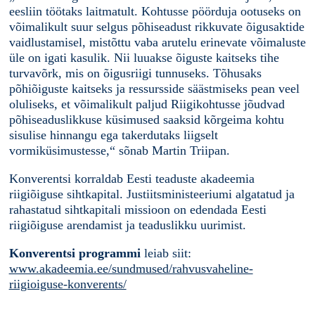
eesliin töötaks laitmatult. Kohtusse pöörduja ootuseks on
võimalikult suur selgus põhiseadust rikkuvate õigusaktide
vaidlustamisel, mistõttu vaba arutelu erinevate võimaluste
üle on igati kasulik. Nii luuakse õiguste kaitseks tihe
turvavõrk, mis on õigusriigi tunnuseks. Tõhusaks
põhiõiguste kaitseks ja ressursside säästmiseks pean veel
oluliseks, et võimalikult paljud Riigikohtusse jõudvad
põhiseaduslikkuse küsimused saaksid kõrgeima kohtu
sisulise hinnangu ega takerdutaks liigselt
vormiküsimustesse,“ sõnab Martin Triipan.
Konverentsi korraldab Eesti teaduste akadeemia
riigiõiguse sihtkapital. Justiitsministeeriumi algatatud ja
rahastatud sihtkapitali missioon on edendada Eesti
riigiõiguse arendamist ja teaduslikku uurimist.
Konverentsi programmi
leiab siit:
www.akadeemia.ee/sundmused/rahvusvaheline-
riigioiguse-konverents/