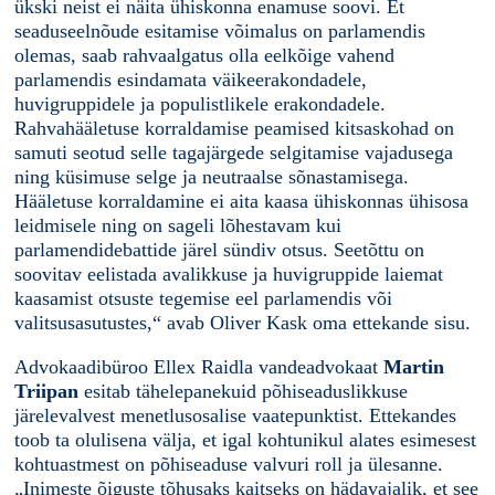
ükski neist ei näita ühiskonna enamuse soovi. Et
seaduseelnõude esitamise võimalus on parlamendis
olemas, saab rahvaalgatus olla eelkõige vahend
parlamendis esindamata väikeerakondadele,
huvigruppidele ja populistlikele erakondadele.
Rahvahääletuse korraldamise peamised kitsaskohad on
samuti seotud selle tagajärgede selgitamise vajadusega
ning küsimuse selge ja neutraalse sõnastamisega.
Hääletuse korraldamine ei aita kaasa ühiskonnas ühisosa
leidmisele ning on sageli lõhestavam kui
parlamendidebattide järel sündiv otsus. Seetõttu on
soovitav eelistada avalikkuse ja huvigruppide laiemat
kaasamist otsuste tegemise eel parlamendis või
valitsusasutustes,“ avab Oliver Kask oma ettekande sisu.
Advokaadibüroo Ellex Raidla vandeadvokaat
Martin
Triipan
esitab tähelepanekuid põhiseaduslikkuse
järelevalvest menetlusosalise vaatepunktist. Ettekandes
toob ta olulisena välja, et igal kohtunikul alates esimesest
kohtuastmest on põhiseaduse valvuri roll ja ülesanne.
„Inimeste õiguste tõhusaks kaitseks on hädavajalik, et see