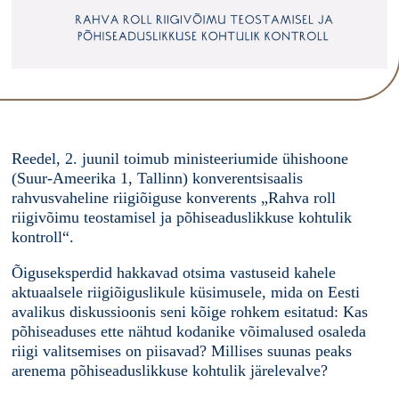
Reedel, 2. juunil toimub ministeeriumide ühishoone
(Suur-Ameerika 1, Tallinn) konverentsisaalis
rahvusvaheline riigiõiguse konverents „Rahva roll
riigivõimu teostamisel ja põhiseaduslikkuse kohtulik
kontroll“.
Õiguseksperdid hakkavad otsima vastuseid kahele
aktuaalsele riigiõiguslikule küsimusele, mida on Eesti
avalikus diskussioonis seni kõige rohkem esitatud: Kas
põhiseaduses ette nähtud kodanike võimalused osaleda
riigi valitsemises on piisavad? Millises suunas peaks
arenema põhiseaduslikkuse kohtulik järelevalve?