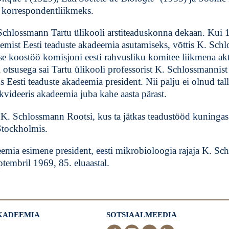
korrespondentliikmeks.
chlossmann Tartu ülikooli arstiteaduskonna dekaan. Kui 1
egemist Eesti teaduste akadeemia asutamiseks, võttis K. Sch
e koostöö komisjoni eesti rahvusliku komitee liikmena akti
i otsusega sai Tartu ülikooli professorist K. Schlossmannis
ks Eesti teaduste akadeemia president. Nii palju ei olnud tall
videeris akadeemia juba kahe aasta pärast.
 K. Schlossmann Rootsi, kus ta jätkas teadustööd kuninga
Stockholmis.
eemia esimene president, eesti mikrobioloogia rajaja K. Sc
tembril 1969, 85. eluaastal.
AKADEEMIA
SOTSIAALMEEDIA