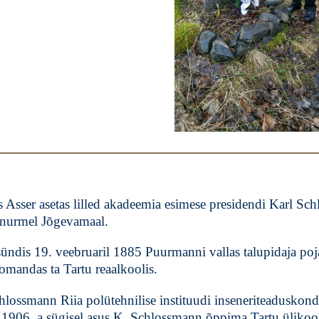
sser asetas lilled akadeemia esimese presidendi Karl Sc
knurmel Jõgevamaal.
ündis 19. veebruaril 1885 Puurmanni vallas talupidaja poj
mandas ta Tartu reaalkoolis.
hlossmann Riia polütehnilise instituudi inseneriteaduskond
. 1906. a sügisel asus K. Schlossmann õppima Tartu ülikoo