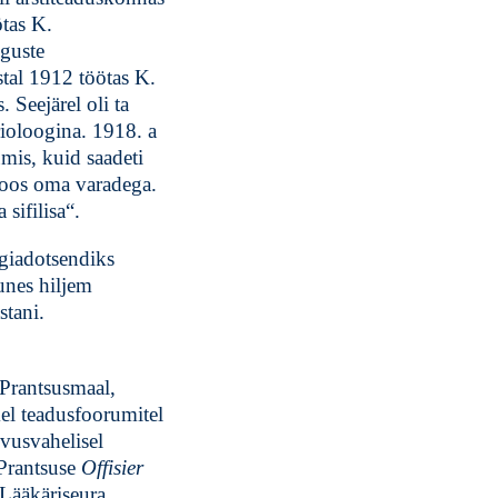
ötas K.
iguste
tal 1912 töötas K.
 Seejärel oli ta
ioloogina. 1918. a
mis, kuid saadeti
koos oma varadega.
sifilisa“.
giadotsendiks
unes hiljem
stani.
 Prantsusmaal,
kel teadusfoorumitel
vusvahelisel
 Prantsuse
Offisier
Lääkäriseura