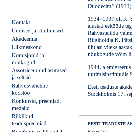
Duodecim’i (1933) 
1934–1937 oli K. S
Kontakt
alustati eeltööde t
Uudised ja sündmused
Rahvasteliidu vaims
Akadeemia
Riigihoidja K. Päts
Liikmeskond
ühtlasi viieks aasta
nõukogude võim lik
Komisjonid ja
nõukogud
1944. a emigreerus
Assotsieerunud asutused
uurimisinstituudis 
ja seltsid
Rahvusvaheline
Eesti teaduste akad
koostöö
Stockholmis 17. sep
Konkursid, preemiad,
medalid
Riiklikud
teaduspreemiad
EESTI TEADUSTE 
Riigiõiguse sihtkapital
Kohtu 6/1