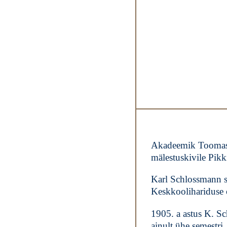
Akadeemik Toomas A
mälestuskivile Pik
Karl Schlossmann s
Keskkoolihariduse o
1905. a astus K. Sc
ainult ühe semestri