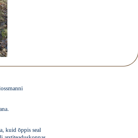
hlossmanni
ana.
a, kuid õppis seal
li arstiteaduskonnas