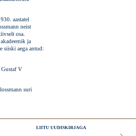
930. aastatel
lossmann neist
ivselt osa.
t akadeemik ja
e siiski aega antud:
s Gustaf V
hlossmann suri
LIITU UUDISKIRJAGA