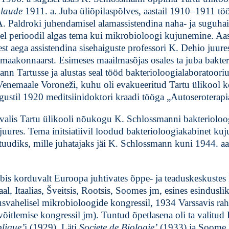
laude
1911. a. Juba üliõpilaspõlves, aastail 1910–1911 tö
. Paldroki juhendamisel alamassistendina naha- ja suguha
el perioodil algas tema kui mikrobioloogi kujunemine. Aas
t aega assistendina sisehaiguste professori K. Dehio juures.
maakonnaarst. Esimeses maailmasõjas osales ta juba bakter
nn Tartusse ja alustas seal tööd bakterioloogialaboratooriu
nemaale Voroneži, kuhu oli evakueeritud Tartu ülikool 
ugustil 1920 meditsiinidoktori kraadi tööga „Autoseroterapia 
 valis Tartu ülikooli nõukogu K. Schlossmanni bakterioloo
juures. Tema initsiatiivil loodud bakterioloogiakabinet kuj
ituudiks, mille juhatajaks jäi K. Schlossmann kuni 1944. aa
is korduvalt Euroopa juhtivates õppe- ja teaduskeskustes
al, Itaalias, Šveitsis, Rootsis, Soomes jm, esines esindusli
usvahelisel mikrobioloogide kongressil, 1934 Varssavis rah
võitlemise kongressil jm). Tuntud õpetlasena oli ta valitud
blique’
i (1929), Läti
Societe de Biologie’
(1933) ja Soome 