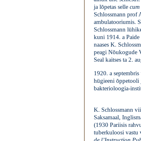
ja lõpetas selle
cum 
Schlossmann prof A
ambulatooriumis. S
Schlossmann lühikes
kuni 1914. a Paide 
naases K. Schlossma
peagi Nõukogude Ve
Seal kaitses ta 2. a
1920. a septembris
hügieeni õppetooli 
bakterioloogia-inst
K. Schlossmann viib
Saksamaal, Inglisma
(1930 Pariisis rahv
tuberkuloosi vastu 
de l’Instruction Pu