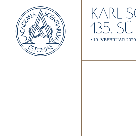
KARL 
135. 
•
19. VEEBRUAR 202