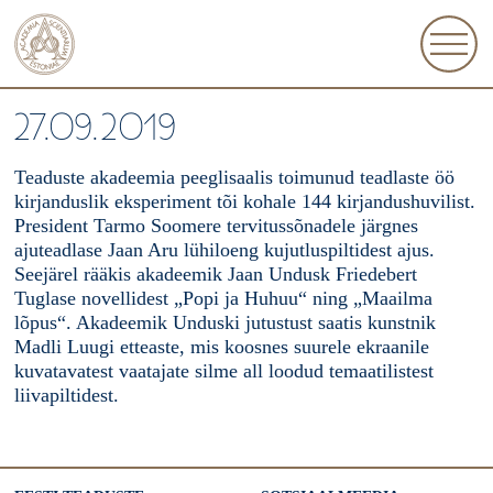
27.09.2019
Teaduste akadeemia peeglisaalis toimunud teadlaste öö
kirjanduslik eksperiment tõi kohale 144 kirjandushuvilist.
President Tarmo Soomere tervitussõnadele järgnes
ajuteadlase Jaan Aru lühiloeng kujutluspiltidest ajus.
Seejärel rääkis akadeemik Jaan Undusk Friedebert
Tuglase novellidest „Popi ja Huhuu“ ning „Maailma
lõpus“. Akadeemik Unduski jutustust saatis kunstnik
Madli Luugi etteaste, mis koosnes suurele ekraanile
kuvatavatest vaatajate silme all loodud temaatilistest
liivapiltidest.