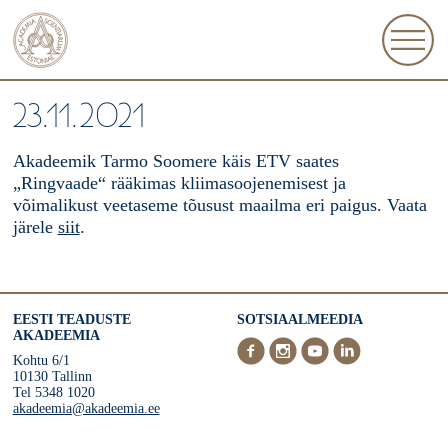
23.11.2021
Akadeemik Tarmo Soomere käis ETV saates
„Ringvaade“ rääkimas kliimasoojenemisest ja
võimalikust veetaseme tõusust maailma eri paigus. Vaata
järele
siit
.
EESTI TEADUSTE
SOTSIAALMEEDIA
AKADEEMIA
Kohtu 6/1
10130 Tallinn
Tel 5348 1020
akadeemia@akadeemia.ee