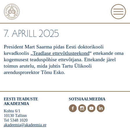
7. APRILL 2025
President Mart Saarma pidas Eesti doktorikooli
kevadkoolis „
Teadlase ettevõtlusteekond
“ ettekande oma
kogemusest teaduspõhise ettevõtjana. Ettekande järel
toimus arutelu, mida juhtis Tartu Ülikooli
arendusprorektor Tõnu Esko.
EESTI TEADUSTE
SOTSIAALMEEDIA
AKADEEMIA
Kohtu 6/1
10130 Tallinn
Tel 5348 1020
akadeemia@akadeemia.ee