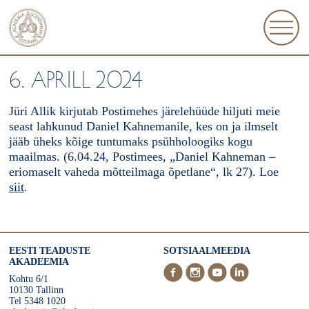
6. APRILL 2024
Jüri Allik kirjutab Postimehes järelehüüde hiljuti meie
seast lahkunud Daniel Kahnemanile, kes on ja ilmselt
jääb üheks kõige tuntumaks psühholoogiks kogu
maailmas. (6.04.24, Postimees, „Daniel Kahneman –
eriomaselt vaheda mõtteilmaga õpetlane“, lk 27). Loe
siit
.
EESTI TEADUSTE
SOTSIAALMEEDIA
AKADEEMIA
Kohtu 6/1
10130 Tallinn
Tel 5348 1020