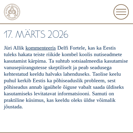
17. MÄRTS 2026
Jüri Allik
kommenteeris
Delfi Fortele, kas ka Eestis
tuleks hakata teiste riikide kombel koolis nutiseadmete
kasutamist kärpima. Ta suhtub sotsiaalmeedia kasutamise
vanusepiirangutesse skeptiliselt ja peab seadusega
kehtestatud keeldu halvaks lahenduseks. Taolise keelu
puhul kerkib Eestis ka põhiseaduslik probleem, sest
põhiseadus annab igaühele õiguse vabalt saada üldiseks
kasutamiseks levitatavat informatsiooni. Samuti on
praktiline küsimus, kas keeldu oleks üldse võimalik
jõustada.