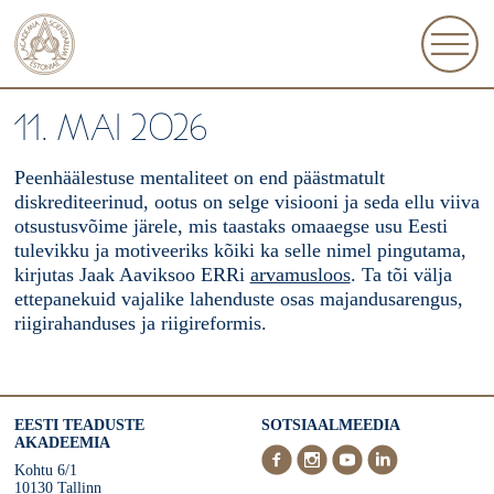
11. MAI 2026
Peenhäälestuse mentaliteet on end päästmatult
diskrediteerinud, ootus on selge visiooni ja seda ellu viiva
otsustusvõime järele, mis taastaks omaaegse usu Eesti
tulevikku ja motiveeriks kõiki ka selle nimel pingutama,
kirjutas Jaak Aaviksoo ERRi
arvamusloos
. Ta tõi välja
ettepanekuid vajalike lahenduste osas majandusarengus,
riigirahanduses ja riigireformis.
EESTI TEADUSTE
SOTSIAALMEEDIA
AKADEEMIA
Kohtu 6/1
10130 Tallinn