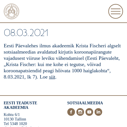
08.03.2021
Eesti Päevalehes ilmus akadeemik Krista Fischeri algselt
sotsiaalmeedias avaldatud kirjutis koroonapiirangute
vajadusest viiruse leviku vähendamisel (Eesti Päevaleht,
„Krista Fischer: kui me kohe ei tegutse, võivad
koroonapatsiendid peagi hõivata 1000 haiglakohta“,
8.03.2021, lk 7). Loe
siit
.
EESTI TEADUSTE
SOTSIAALMEEDIA
AKADEEMIA
Kohtu 6/1
10130 Tallinn
Tel 5348 1020